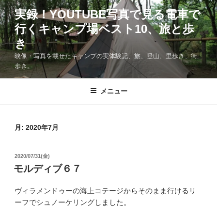
コ
実録！YOUTUBE写真で見る電車で
ン
行くキャンプ場ベスト10、旅と歩
テ
ン
き
ツ
映像・写真を載せたキャンプの実体験記、旅、登山、里歩き、街
へ
歩き。
ス
キ
メニュー
ッ
プ
月:
2020年7月
投
2020/07/31(金)
稿
モルディブ６７
日:
ヴィラメンドゥーの海上コテージからそのまま行けるリ
ーフでシュノーケリングしました。