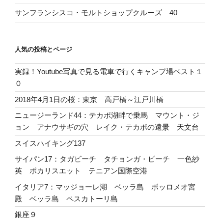
サンフランシスコ・モルトショップクルーズ 40
人気の投稿とページ
実録！Youtube写真で見る電車で行くキャンプ場ベスト１
０
2018年4月1日の桜：東京 高戸橋～江戸川橋
ニュージーランド44：テカポ湖畔で乗馬 マウント・ジ
ョン アナウサギの穴 レイク・テカポの遠景 天文台
スイスハイキング137
サイパン17：タガビーチ タチョンガ・ビーチ 一色紗
英 ポカリスエット テニアン国際空港
イタリア7：マッジョーレ湖 ベッラ島 ボッロメオ宮
殿 ベッラ島 ペスカトーリ島
銀座９