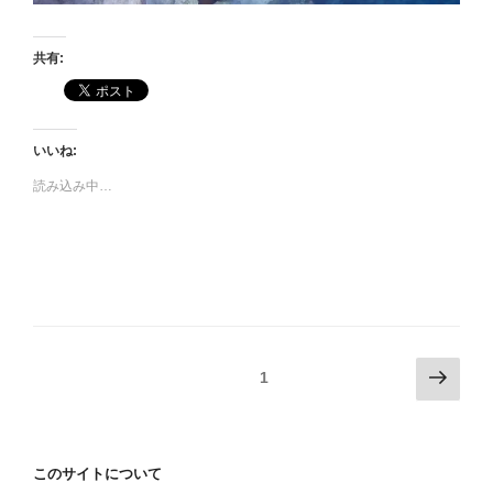
共有:
いいね:
読み込み中…
投
次
固定ページ
1
の
稿
ペ
の
ー
ペ
このサイトについて
ジ