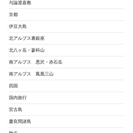
与論渡嘉敷
京都
伊豆大島
北アルプス裏銀座
北八ヶ岳・蓼科山
南アルプス 悪沢・赤石岳
南アルプス 鳳凰三山
四国
国内旅行
宮古島
慶良間諸島