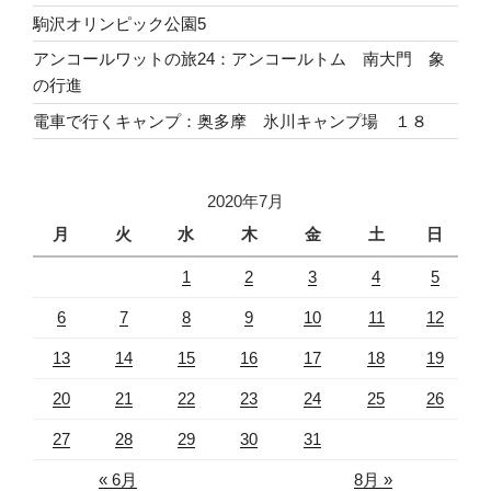
駒沢オリンピック公園5
アンコールワットの旅24：アンコールトム 南大門 象
の行進
電車で行くキャンプ：奥多摩 氷川キャンプ場 １８
2020年7月
月
火
水
木
金
土
日
1
2
3
4
5
6
7
8
9
10
11
12
13
14
15
16
17
18
19
20
21
22
23
24
25
26
27
28
29
30
31
« 6月
8月 »