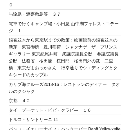
０
与論島・渡嘉敷島等 ３７
電車で行くキャンプ場：小田急 山中湖フォレストコテー
ジ １
銀杏並木から東京駅までの散策：絵画館前の銀杏並木の
新芽 東宮御所 豊川稲荷 シャクナゲ ザ・プリンス
ギャラリー 東京紀尾井町 衆議院議長公邸 参議院議長
公邸 法務省 桜田濠 桜田門 桜田門外の変 二重
橋 東京だよおっかさん 行幸通りでウエディングとタ
キシードのカップル
カリブ海クルーズ2018-16：レストランのディナー タオ
ルのクジャク
京都 ４２
タイ プーケット・ピピ・クラビ― １６
トルコ・サントリーニ 11
バンフ・イエローナイフ・バンクーバー Banff Yellowknife