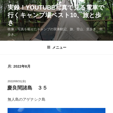
コ
実録！YOUTUBE写真で見る電車で
ン
行くキャンプ場ベスト10、旅と歩
テ
ン
き
ツ
映像・写真を載せたキャンプの実体験記、旅、登山、里歩き、街
へ
歩き。
ス
キ
メニュー
ッ
プ
月:
2022年8月
投
2022/08/31(水)
稿
慶良間諸島 ３５
日:
無人島のアゲナシク島