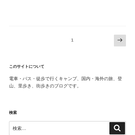
投
次
固定ページ
1
の
稿
ペ
の
ー
ペ
このサイトについて
ジ
ー
電車・バス・徒歩で行くキャンプ、国内・海外の旅、登
ジ
山、里歩き、街歩きのブログです。
送
り
検索
検
検
索
索: