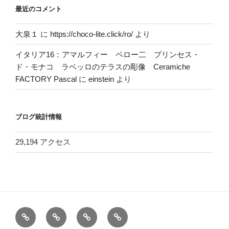
最近のコメント
大泉１
に
https://choco-lite.click/ro/
より
イタリア16：アマルフィー ペロー二 プリンセス・
ド・モナコ ラベッロのテラスの彫像 Ceramiche
FACTORY Pascal
に
einstein
より
ブログ統計情報
29,194 アクセス
ホ
お
ヘ
電
ー
問
ッ
車