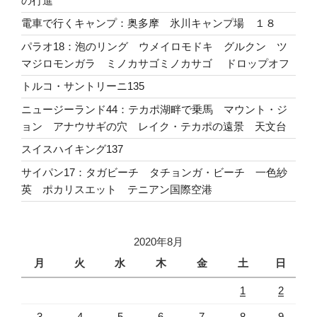
の行進
電車で行くキャンプ：奥多摩 氷川キャンプ場 １８
パラオ18：泡のリング ウメイロモドキ グルクン ツ
マジロモンガラ ミノカサゴミノカサゴ ドロップオフ
トルコ・サントリーニ135
ニュージーランド44：テカポ湖畔で乗馬 マウント・ジ
ョン アナウサギの穴 レイク・テカポの遠景 天文台
スイスハイキング137
サイパン17：タガビーチ タチョンガ・ビーチ 一色紗
英 ポカリスエット テニアン国際空港
2020年8月
月
火
水
木
金
土
日
1
2
3
4
5
6
7
8
9