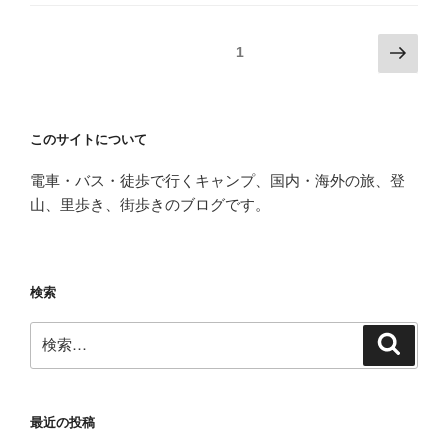
投
次
固定ページ
1
の
稿
ペ
の
ー
ペ
このサイトについて
ジ
ー
電車・バス・徒歩で行くキャンプ、国内・海外の旅、登
ジ
山、里歩き、街歩きのブログです。
送
り
検索
検
検
索
索:
最近の投稿