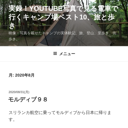
コ
実録！YOUTUBE写真で見る電車で
ン
行くキャンプ場ベスト10、旅と歩
テ
ン
き
ツ
映像・写真を載せたキャンプの実体験記、旅、登山、里歩き、街
へ
歩き。
ス
キ
メニュー
ッ
プ
月:
2020年8月
投
2020/08/31(月)
稿
モルディブ９８
日:
スリランカ航空に乗ってモルディブから日本に帰りま
す。