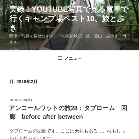
コ
実録！YOUTUBE写真で見る電車で
ン
行くキャンプ場ベスト10、旅と歩
テ
ン
き
ツ
映像・写真を載せたキャンプの実体験記、旅、登山、里歩き、街
へ
歩き。
ス
キ
メニュー
ッ
プ
月:
2018年2月
投
2018/02/28(水)
稿
アンコールワットの旅28：タプローム 回
日:
廊 before after between
タプロームの回廊です。ここは天井もあるし、柱もしっ
かりと残っています。