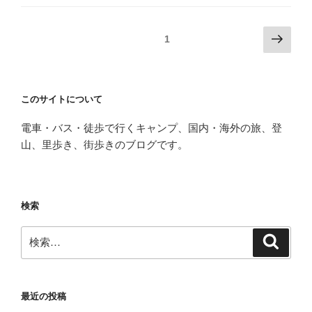
投
次
固定ページ
1
の
稿
ペ
の
ー
ペ
このサイトについて
ジ
ー
電車・バス・徒歩で行くキャンプ、国内・海外の旅、登
ジ
山、里歩き、街歩きのブログです。
送
り
検索
検
検
索
索:
最近の投稿