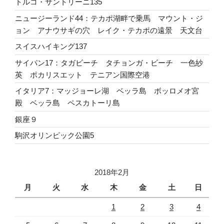
トルコ・サントリーニ135
ニュージーランド44：テカポ湖畔で乗馬 マウント・ジ
ョン アナウサギの穴 レイク・テカポの遠景 天文台
スイスハイキング137
サイパン17：タガビーチ タチョンガ・ビーチ 一色紗
英 ポカリスエット テニアン国際空港
イタリア7：マッジョーレ湖 ベッラ島 ボッロメオ宮
殿 ベッラ島 ペスカトーリ島
銀座９
駒沢オリンピック公園5
2018年2月
月
火
水
木
金
土
日
1
2
3
4