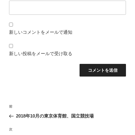
新しいコメントをメールで通知
新しい投稿をメールで受け取る
投
前
前
稿
の
2018年10月の東京体育館、国立競技場
ナ
投
ビ
稿
次
次