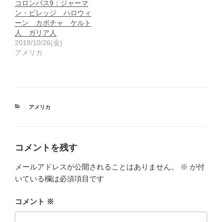
コロンバス9：ジャーマ
ン・ビレッジ ハロウィ
ーン カボチャ ケルト
人 ガリア人
2018/10/26(金)
アメリカ
カ
アメリカ
テ
ゴ
リ
ー
コメントを残す
メールアドレスが公開されることはありません。
※
が付
いている欄は必須項目です
コメント
※