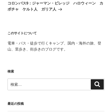
ゲ
の
コロンバス9：ジャーマン・ビレッジ ハロウィーン カ
投
ー
ボチャ ケルト人 ガリア人
稿
シ
ョ
ン
このサイトについて
電車・バス・徒歩で行くキャンプ、国内・海外の旅、登
山、里歩き、街歩きのブログです。
検索
検
検
索
索:
最近の投稿