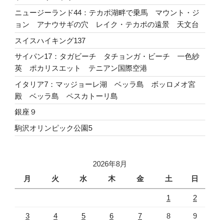
ニュージーランド44：テカポ湖畔で乗馬 マウント・ジ
ョン アナウサギの穴 レイク・テカポの遠景 天文台
スイスハイキング137
サイパン17：タガビーチ タチョンガ・ビーチ 一色紗
英 ポカリスエット テニアン国際空港
イタリア7：マッジョーレ湖 ベッラ島 ボッロメオ宮
殿 ベッラ島 ペスカトーリ島
銀座９
駒沢オリンピック公園5
2026年8月
月
火
水
木
金
土
日
1
2
3
4
5
6
7
8
9