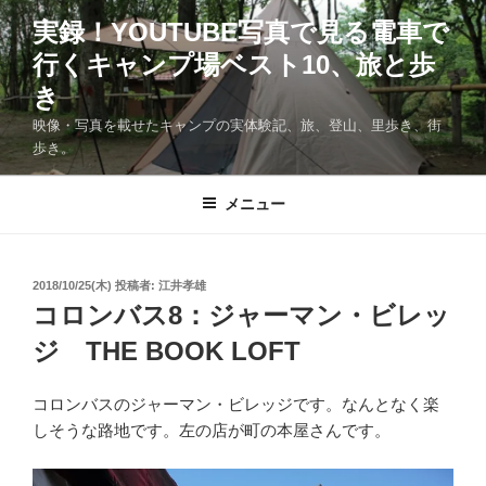
コ
実録！YOUTUBE写真で見る電車で
ン
行くキャンプ場ベスト10、旅と歩
テ
ン
き
ツ
映像・写真を載せたキャンプの実体験記、旅、登山、里歩き、街
へ
歩き。
ス
キ
メニュー
ッ
プ
投
2018/10/25(木)
投稿者:
江井孝雄
稿
コロンバス8：ジャーマン・ビレッ
日:
ジ THE BOOK LOFT
コロンバスのジャーマン・ビレッジです。なんとなく楽
しそうな路地です。左の店が町の本屋さんです。