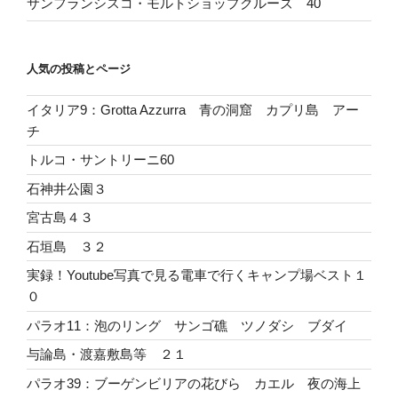
サンフランシスコ・モルトショップクルーズ 40
人気の投稿とページ
イタリア9：Grotta Azzurra 青の洞窟 カプリ島 アー
チ
トルコ・サントリーニ60
石神井公園３
宮古島４３
石垣島 ３２
実録！Youtube写真で見る電車で行くキャンプ場ベスト１
０
パラオ11：泡のリング サンゴ礁 ツノダシ ブダイ
与論島・渡嘉敷島等 ２１
パラオ39：ブーゲンビリアの花びら カエル 夜の海上