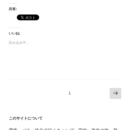
共有:
いいね:
読み込み中…
投
次
固定ページ
1
の
稿
ペ
の
ー
ペ
このサイトについて
ジ
ー