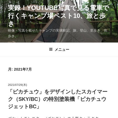
コ
実録！YOUTUBE写真で見る電車で
ン
行くキャンプ場ベスト10、旅と歩
テ
ン
き
ツ
映像・写真を載せたキャンプの実体験記、旅、登山、里歩き、街
へ
歩き。
ス
キ
メニュー
ッ
プ
月:
2021年7月
投
2021/07/29(木)
稿
「ピカチュウ」をデザインしたスカイマー
日:
ク（SKY/BC）の特別塗装機「ピカチュウ
ジェットBC」