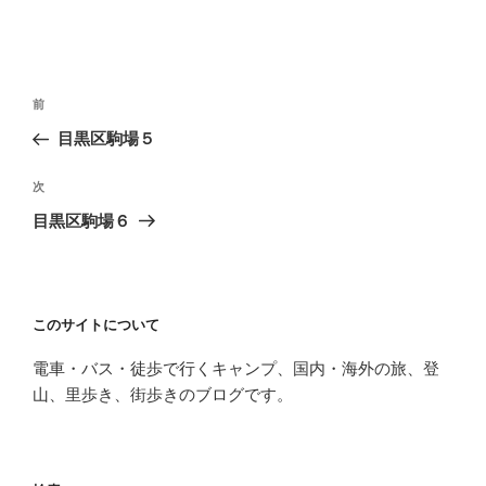
投
前
前
稿
の
目黒区駒場５
ナ
投
ビ
稿
次
次
ゲ
の
目黒区駒場６
投
ー
稿
シ
ョ
このサイトについて
ン
電車・バス・徒歩で行くキャンプ、国内・海外の旅、登
山、里歩き、街歩きのブログです。