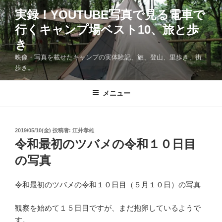
コ
実録！YOUTUBE写真で見る電車で
ン
行くキャンプ場ベスト10、旅と歩
テ
ン
き
ツ
映像・写真を載せたキャンプの実体験記、旅、登山、里歩き、街
へ
歩き。
ス
キ
メニュー
ッ
プ
投
2019/05/10(金)
投稿者:
江井孝雄
稿
令和最初のツバメの令和１０日目
日:
の写真
令和最初のツバメの令和１０日目（５月１０日）の写真
観察を始めて１５日目ですが、まだ抱卵しているようで
す。