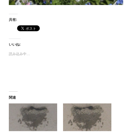
共有:
いいね:
読み込み中…
関連