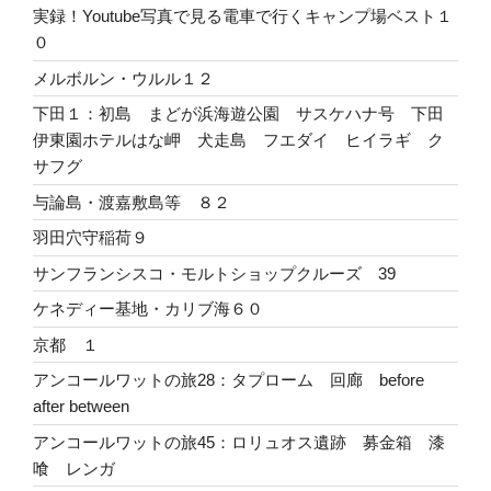
実録！Youtube写真で見る電車で行くキャンプ場ベスト１
０
メルボルン・ウルル１２
下田１：初島 まどが浜海遊公園 サスケハナ号 下田
伊東園ホテルはな岬 犬走島 フエダイ ヒイラギ ク
サフグ
与論島・渡嘉敷島等 ８２
羽田穴守稲荷９
サンフランシスコ・モルトショップクルーズ 39
ケネディー基地・カリブ海６０
京都 １
アンコールワットの旅28：タプローム 回廊 before
after between
アンコールワットの旅45：ロリュオス遺跡 募金箱 漆
喰 レンガ