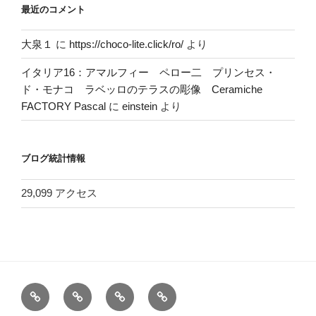
最近のコメント
大泉１
に
https://choco-lite.click/ro/
より
イタリア16：アマルフィー ペロー二 プリンセス・
ド・モナコ ラベッロのテラスの彫像 Ceramiche
FACTORY Pascal
に
einstein
より
ブログ統計情報
29,099 アクセス
ホ
お
ヘ
電
ー
問
ッ
車