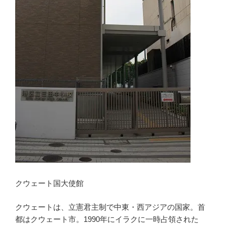
クウェート国大使館
クウェートは、立憲君主制で中東・西アジアの国家。首
都はクウェート市。1990年にイラクに一時占領された