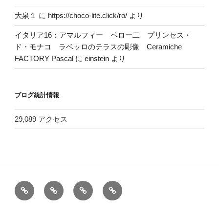
大泉１
に
https://choco-lite.click/ro/
より
イタリア16：アマルフィー ペロー二 プリンセス・
ド・モナコ ラベッロのテラスの彫像 Ceramiche
FACTORY Pascal
に
einstein
より
ブログ統計情報
29,089 アクセス
ホ
お
ヘ
電
ー
問
ッ
車
ム
い
ダ
で
Proudly powered by WordPress