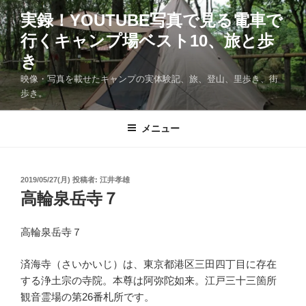
コ
実録！YOUTUBE写真で見る電車で
ン
行くキャンプ場ベスト10、旅と歩
テ
ン
き
ツ
映像・写真を載せたキャンプの実体験記、旅、登山、里歩き、街
へ
歩き。
ス
キ
メニュー
ッ
プ
投
2019/05/27(月)
投稿者:
江井孝雄
稿
高輪泉岳寺７
日:
高輪泉岳寺７
済海寺（さいかいじ）は、東京都港区三田四丁目に存在
する浄土宗の寺院。本尊は阿弥陀如来。江戸三十三箇所
観音霊場の第26番札所です。