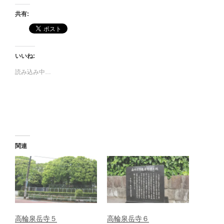
共有:
いいね:
読み込み中…
関連
高輪泉岳寺５
高輪泉岳寺６