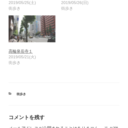
2019/05/25(土)
2019/05/26(日)
街歩き
街歩き
高輪泉岳寺１
2019/05/21(火)
街歩き
カ
街歩き
テ
ゴ
リ
ー
コメントを残す