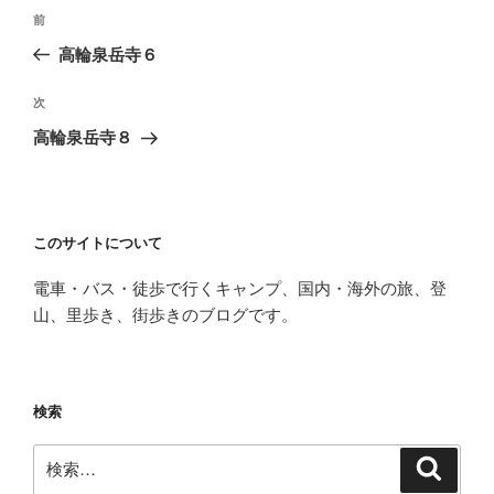
投
前
前
稿
の
高輪泉岳寺６
ナ
投
ビ
稿
次
次
ゲ
の
高輪泉岳寺８
投
ー
稿
シ
ョ
このサイトについて
ン
電車・バス・徒歩で行くキャンプ、国内・海外の旅、登
山、里歩き、街歩きのブログです。
検索
検
検
索
索: