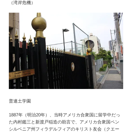
（湾岸危機）
普連土学園
1887年（明治20年）、当時アメリカ合衆国に留学中だっ
た内村鑑三と新渡戸稲造の助言で、アメリカ合衆国ペン
シルベニア州フィラデルフィアのキリスト友会（クエー