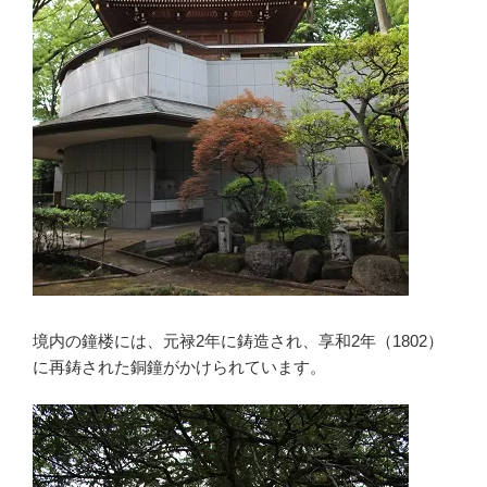
境内の鐘楼には、元禄2年に鋳造され、享和2年（1802）
に再鋳された銅鐘がかけられています。