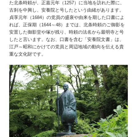
た北条時頼が、正嘉元年（1257）に当地を訪れた際に、
古刹を中興し、安養院と号したという由緒があります。
貞享元年（1684）の党員の盛衰や由来を期した口書によ
れば、正保期（1644～48）までは、北条時頼のご御影を
安置した御影堂や塚が残り、時頼の法名から最明寺と号
したと言います。なお、口書を含む「安養院文書」は、
江戸～昭和にかけての党員と周辺地域の動向を伝える貴
重な文化財です。