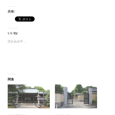
共有:
いいね:
読み込み中…
関連