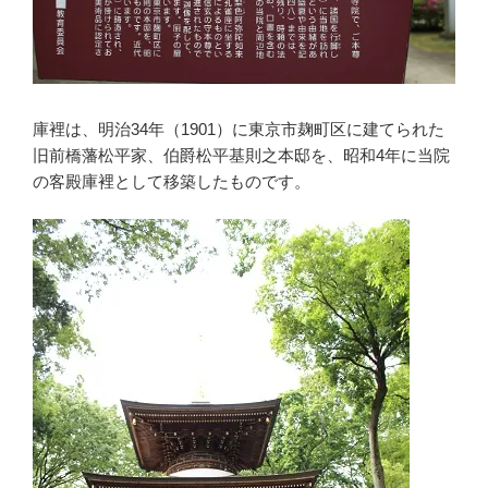
庫裡は、明治34年（1901）に東京市麹町区に建てられた
旧前橋藩松平家、伯爵松平基則之本邸を、昭和4年に当院
の客殿庫裡として移築したものです。