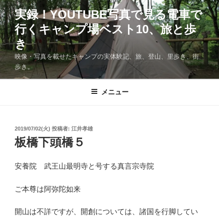
コ
実録！YOUTUBE写真で見る電車で
ン
行くキャンプ場ベスト10、旅と歩
テ
ン
き
ツ
映像・写真を載せたキャンプの実体験記、旅、登山、里歩き、街
へ
歩き。
ス
キ
メニュー
ッ
プ
投
2019/07/02(火)
投稿者:
江井孝雄
稿
板橋下頭橋５
日:
安養院 武王山最明寺と号する真言宗寺院
ご本尊は阿弥陀如来
開山は不詳ですが、開創については、諸国を行脚してい