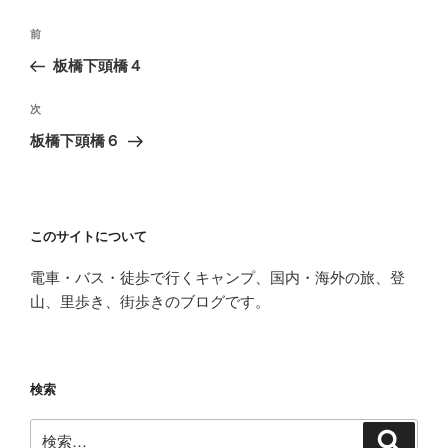
投
前
前
稿
の
板橋下頭橋４
ナ
投
ビ
稿
次
次
ゲ
の
板橋下頭橋６
投
ー
稿
シ
ョ
このサイトについて
ン
電車・バス・徒歩で行くキャンプ、国内・海外の旅、登
山、里歩き、街歩きのブログです。
検索
検
検