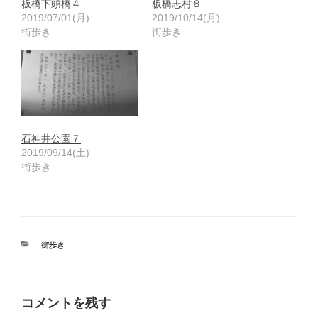
板橋下頭橋４
板橋志村８
2019/07/01(月)
2019/10/14(月)
街歩き
街歩き
石神井公園７
2019/09/14(土)
街歩き
カ
街歩き
テ
ゴ
リ
ー
コメントを残す