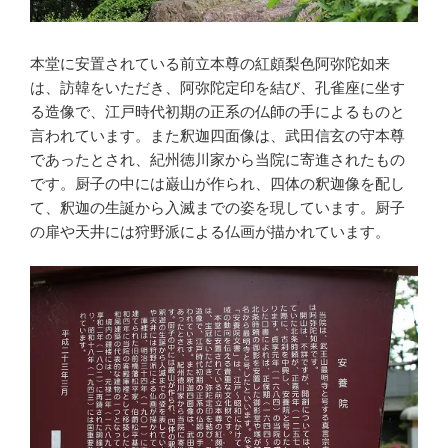
本堂に安置されている前立本尊の紅頗梨色阿弥陀如来
は、訪韓をいただき、阿弥陀定印を結び、孔雀座に坐す
る造像で、江戸時代初期の正系の仏師の手によるものと
言われています。また釈迦四面像は、武田信玄の守本尊
であったとされ、紀州徳川家から当院に寄進されたもの
です。厨子の中には巌山が作られ、四体の釈迦像を配し
て、釈迦の生誕から入滅までの姿を現しています。厨子
の扉や天井には狩野派による仏画が描かれています。