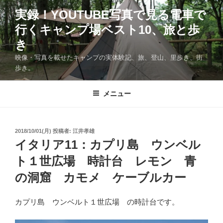
コ
実録！YOUTUBE写真で見る電車で
ン
行くキャンプ場ベスト10、旅と歩
テ
ン
き
ツ
映像・写真を載せたキャンプの実体験記、旅、登山、里歩き、街
へ
歩き。
ス
キ
メニュー
ッ
プ
投
2018/10/01(月)
投稿者:
江井孝雄
稿
イタリア11：カプリ島 ウンベル
日:
ト１世広場 時計台 レモン 青
の洞窟 カモメ ケーブルカー
カプリ島 ウンベルト１世広場 の時計台です。