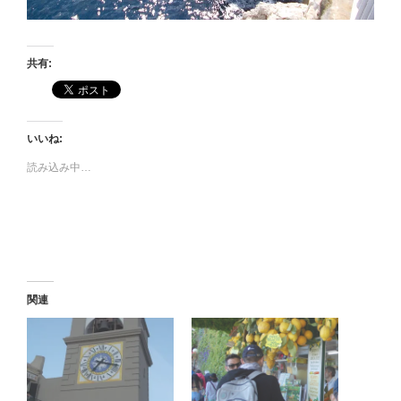
共有:
いいね:
読み込み中…
関連