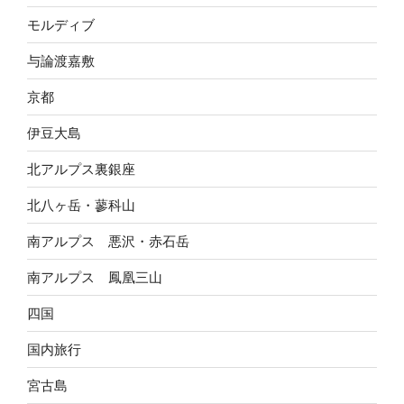
モルディブ
与論渡嘉敷
京都
伊豆大島
北アルプス裏銀座
北八ヶ岳・蓼科山
南アルプス 悪沢・赤石岳
南アルプス 鳳凰三山
四国
国内旅行
宮古島