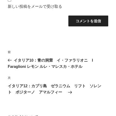
新しい投稿をメールで受け取る
投
前
前
稿
の
イタリア10：青の洞窟 イ・ファラリオニ I
ナ
投
Faraglioni レモン ルレ・マレスカ・ホテル
ビ
稿
ゲ
次
次
の
ー
イタリア12：カプリ島 ゼラニウム リフト ソレン
投
シ
ト ポジターノ アマルフィー
稿
ョ
ン