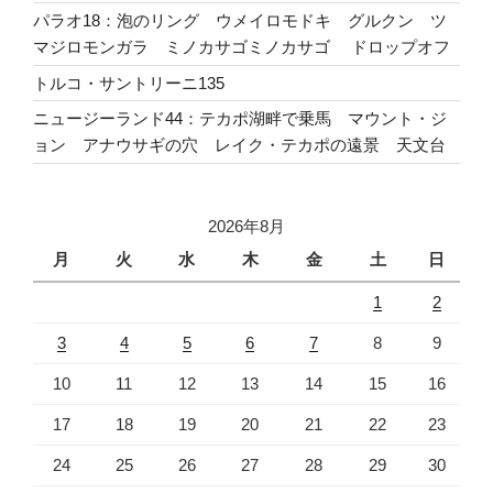
パラオ18：泡のリング ウメイロモドキ グルクン ツ
マジロモンガラ ミノカサゴミノカサゴ ドロップオフ
トルコ・サントリーニ135
ニュージーランド44：テカポ湖畔で乗馬 マウント・ジ
ョン アナウサギの穴 レイク・テカポの遠景 天文台
2026年8月
月
火
水
木
金
土
日
1
2
3
4
5
6
7
8
9
10
11
12
13
14
15
16
17
18
19
20
21
22
23
24
25
26
27
28
29
30