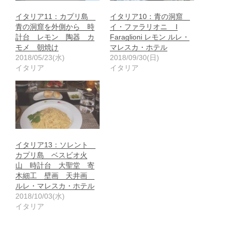
イタリア11：カプリ島
イタリア10：青の洞窟
青の洞窟を外側から 時
イ・ファラリオニ I
計台 レモン 陶器 カ
Faraglioni レモン ルレ・
モメ 朝焼け
マレスカ・ホテル
2018/05/23(水)
2018/09/30(日)
イタリア
イタリア
イタリア13：ソレント
カプリ島 ベスビオ火
山 時計台 大聖堂 寄
木細工 壁画 天井画
ルレ・マレスカ・ホテル
2018/10/03(水)
イタリア