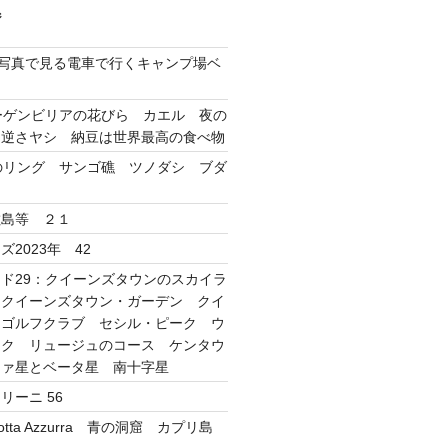
ジ
ube写真で見る電車で行くキャンプ場ベ
ーゲンビリアの花びら カエル 夜の
 逆さヤシ 納豆は世界最高の食べ物
のリング サンゴ礁 ツノダシ ブダ
敷島等 ２１
2023年 42
ド29：クイーンズタウンのスカイラ
 クイーンズタウン・ガーデン クイ
・ゴルフクラブ セシル・ピーク ウ
ーク リュージュのコース ケンタウ
ファ星とベータ星 南十字星
リーニ 56
tta Azzurra 青の洞窟 カプリ島