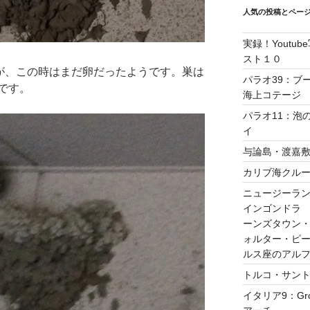
人気の投稿とペー
実録！Yout
スト１０
たが、この時はまだ卵だったようです。巣は
パラオ39：ブ
です。
海上コテージ
パラオ11：泡
イ
与論島・渡嘉
カリブ海クルーズ
ニュージーラン
インゴンドラ
ーンズタウン
ォルター・ピ
ルス座のアル
トルコ・サント
イタリア9：Gro