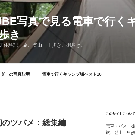
TUBE写真で見る電車で行く
と歩き
実体験記、旅、登山、里歩き、街歩き。
ッダーの写真説明
電車で行くキャンプ場ベスト10
このサイトについ
初のツバメ：総集編
電車・バス・
旅、登山、里