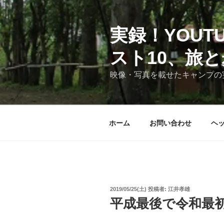
コ
ン
テ
実録！YOU
ン
スト10、旅
ツ
へ
映像・写真を載せたキャンプの
ス
キ
ッ
プ
ホーム
お問い合わせ
ヘ
投
2019/05/25(土)
投稿者:
江井孝雄
稿
平成最後で令和最
日: