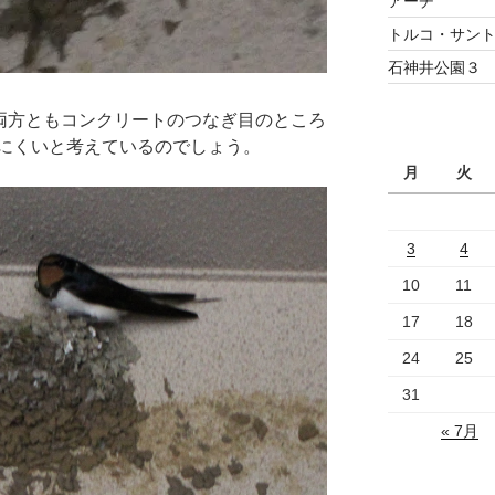
アーチ
トルコ・サント
石神井公園３
は両方ともコンクリートのつなぎ目のところ
にくいと考えているのでしょう。
月
火
3
4
10
11
17
18
24
25
31
« 7月