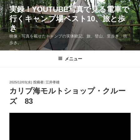
コ
実録！YOUTUBE写真で見る電車で
ン
行くキャンプ場ベスト10、旅と歩
テ
ン
き
ツ
映像・写真を載せたキャンプの実体験記、旅、登山、里歩き、街
へ
歩き。
ス
キ
メニュー
ッ
プ
投
2025/12/03(水)
投稿者:
江井孝雄
稿
カリブ海モルトショップ・クルー
日:
ズ 83