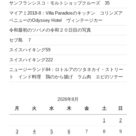
サンフランシスコ・モルトショップクルーズ 35
マイアミ2018-8：Villa Paradiosのキッチン コリンズア
ベニューのOdyssey Hotel ヴィンテージカー
令和最初のツバメの令和２０日目の写真
セブ島 ７
スイスハイキング59
スイスハイキング222
ニュージーランド84：ロトルアのツタネカイ・ストリー
ト インド料理 鶏のから揚げ ラム肉 エビのソテー
2026年8月
月
火
水
木
金
土
日
1
2
3
4
5
6
7
8
9