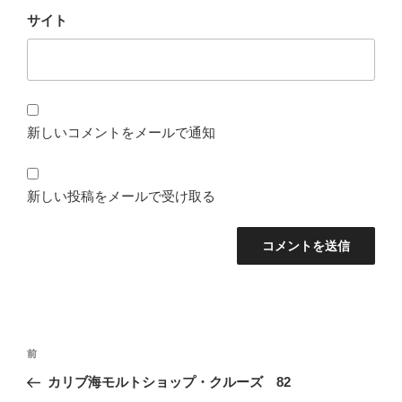
サイト
新しいコメントをメールで通知
新しい投稿をメールで受け取る
投
前
前
稿
の
カリブ海モルトショップ・クルーズ 82
ナ
投