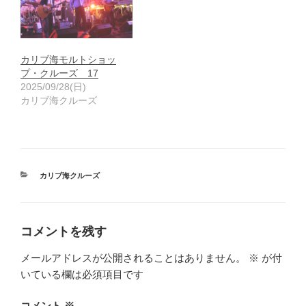
カリブ海モルトショッ
プ・クルーズ 17
2025/09/28(日)
カリブ海クルーズ
カ
カリブ海クルーズ
テ
ゴ
リ
ー
コメントを残す
メールアドレスが公開されることはありません。
※
が付
いている欄は必須項目です
コメント
※