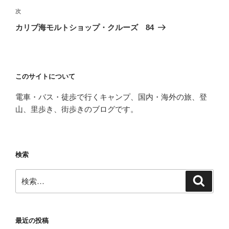
ビ
稿
次
次
ゲ
の
カリブ海モルトショップ・クルーズ 84
投
ー
稿
シ
ョ
このサイトについて
ン
電車・バス・徒歩で行くキャンプ、国内・海外の旅、登
山、里歩き、街歩きのブログです。
検索
検
検
索
索:
最近の投稿