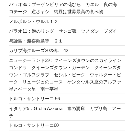
パラオ39：ブーゲンビリアの花びら カエル 夜の海上
コテージ 逆さヤシ 納豆は世界最高の食べ物
メルボルン・ウルル１２
パラオ11：泡のリング サンゴ礁 ツノダシ ブダイ
与論島・渡嘉敷島等 ２１
カリブ海クルーズ2023年 42
ニュージーランド29：クイーンズタウンのスカイライン
ゴンドラ クイーンズタウン・ガーデン クイーンズタ
ウン・ゴルフクラブ セシル・ピーク ウォルター・ピ
ーク リュージュのコース ケンタウルス座のアルファ
星とベータ星 南十字星
トルコ・サントリーニ 56
イタリア9：Grotta Azzurra 青の洞窟 カプリ島 アー
チ
トルコ・サントリーニ60