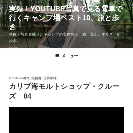
コ
実録！YOUTUBE写真で見る電車で
ン
行くキャンプ場ベスト10、旅と歩
テ
ン
き
ツ
映像・写真を載せたキャンプの実体験記、旅、登山、里歩き、街
へ
歩き。
ス
キ
メニュー
ッ
プ
投
2025/12/04(木)
投稿者:
江井孝雄
稿
カリブ海モルトショップ・クルー
日:
ズ 84