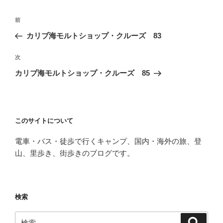
投
前
前
稿
の
カリブ海モルトショップ・クルーズ 83
ナ
投
ビ
稿
次
次
ゲ
の
カリブ海モルトショップ・クルーズ 85
投
ー
稿
シ
ョ
このサイトについて
ン
電車・バス・徒歩で行くキャンプ、国内・海外の旅、登
山、里歩き、街歩きのブログです。
検索
検
検