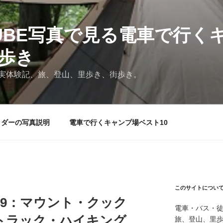
TUBE写真で見る電車で行く
と歩き
実体験記、旅、登山、里歩き、街歩き。
ッダーの写真説明
電車で行くキャンプ場ベスト10
このサイトについ
49：マウント・クック
電車・バス・
トラック・ハイキング
旅、登山、里