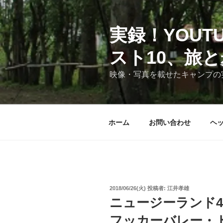
コ
ン
テ
実録！YOU
ン
スト10、旅
ツ
へ
映像・写真を載せたキャンプの
ス
キ
ッ
プ
ホーム
お問い合わせ
ヘ
投
2018/06/26(火)
投稿者:
江井孝雄
稿
ニュージーランド
日:
フッカーバレー・