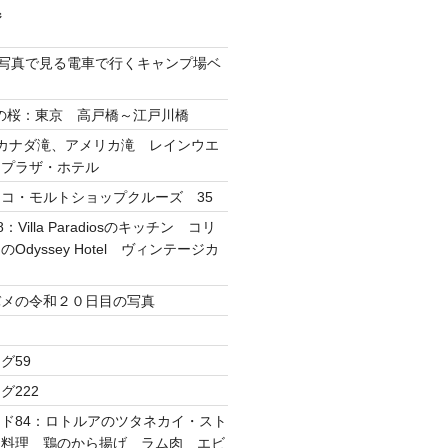
ジ
ube写真で見る電車で行くキャンプ場ベ
1日の桜：東京 高戸橋～江戸川橋
カナダ滝、アメリカ滝 レインウエ
・プラザ・ホテル
コ・モルトショップクルーズ 35
：Villa Paradiosのキッチン コリ
Odyssey Hotel ヴィンテージカ
バメの令和２０日目の写真
グ59
グ222
ド84：ロトルアのツタネカイ・スト
ド料理 鶏のから揚げ ラム肉 エビ