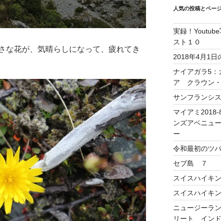
人気の投稿とペー
実録！Yout
スト１０
さな花が、気晴らしになって、疲れてき
2018年4月
ナイアガラ5：
ア クラウン
サンフランシス
マイアミ2018-8
ンズアベニューの
ー
令和最初のツ
セブ島 ７
スイスハイキン
スイスハイキン
ニュージーラン
リート イン