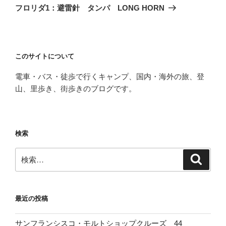
の
ー
フロリダ1：避雷針 タンパ LONG HORN
投
シ
稿
ョ
ン
このサイトについて
電車・バス・徒歩で行くキャンプ、国内・海外の旅、登
山、里歩き、街歩きのブログです。
検索
検
検
索
索:
最近の投稿
サンフランシスコ・モルトショップクルーズ 44