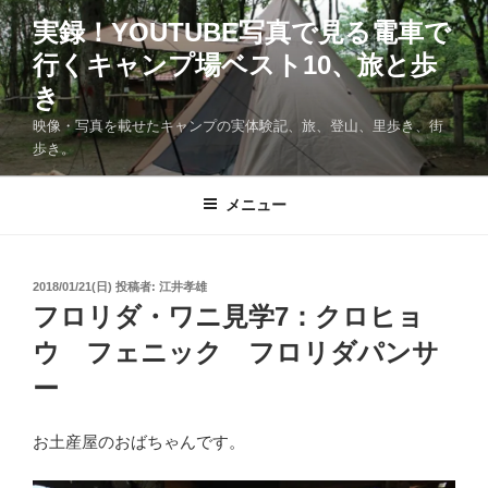
コ
実録！YOUTUBE写真で見る電車で
ン
行くキャンプ場ベスト10、旅と歩
テ
ン
き
ツ
映像・写真を載せたキャンプの実体験記、旅、登山、里歩き、街
へ
歩き。
ス
キ
メニュー
ッ
プ
投
2018/01/21(日)
投稿者:
江井孝雄
稿
フロリダ・ワニ見学7：クロヒョ
日:
ウ フェニック フロリダパンサ
ー
お土産屋のおばちゃんです。