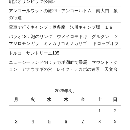
駒沢オリンピック公園5
アンコールワットの旅24：アンコールトム 南大門 象
の行進
電車で行くキャンプ：奥多摩 氷川キャンプ場 １８
パラオ18：泡のリング ウメイロモドキ グルクン ツ
マジロモンガラ ミノカサゴミノカサゴ ドロップオフ
トルコ・サントリーニ135
ニュージーランド44：テカポ湖畔で乗馬 マウント・ジ
ョン アナウサギの穴 レイク・テカポの遠景 天文台
2026年8月
月
火
水
木
金
土
日
1
2
3
4
5
6
7
8
9