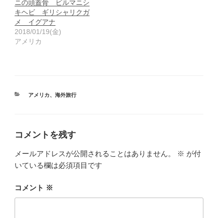
ニの頭蓋骨 ビルマニシ
キヘビ ギリシャリクガ
メ イグアナ
2018/01/19(金)
アメリカ
カ
アメリカ
、
海外旅行
テ
ゴ
リ
ー
コメントを残す
メールアドレスが公開されることはありません。
※
が付
いている欄は必須項目です
コメント
※