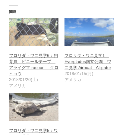
関連
フロリダ・ワニ見学6：飼
フロリダ・ワニ見学1：
育員 ビニールテープ
Everglades国立公園 ワ
アライグマ racoon クロ
ニ見学 Airboat Alligator
ヒョウ
2018/01/15(月)
2018/01/20(土)
アメリカ
アメリカ
フロリダ・ワニ見学5：ワ