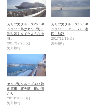
カリブ海クルーズ26：キ
カリブ海クルーズ15：キ
ュラソー島はカリブ海に
ュラソー アル―バ 地
割り箸を立てたような地
図 航路
形。
2017/12/15(金)
2017/12/26(火)
海外旅行
海外旅行
カリブ海クルーズ39：路
面電車 露天商 街の明
かり
2018/01/08(月)
海外旅行