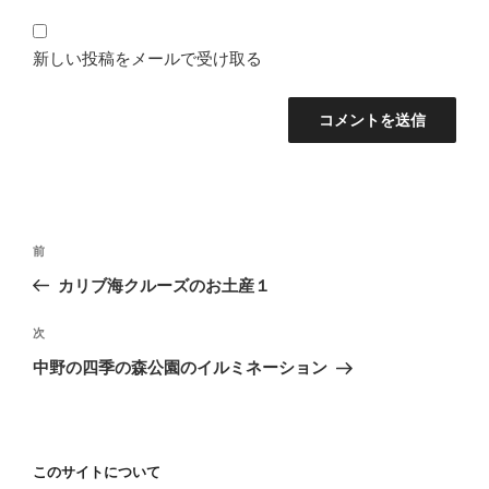
新しい投稿をメールで受け取る
投
前
前
稿
の
カリブ海クルーズのお土産１
ナ
投
ビ
稿
次
次
ゲ
の
中野の四季の森公園のイルミネーション
投
ー
稿
シ
ョ
このサイトについて
ン