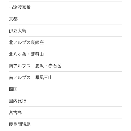
与論渡嘉敷
京都
伊豆大島
北アルプス裏銀座
北八ヶ岳・蓼科山
南アルプス 悪沢・赤石岳
南アルプス 鳳凰三山
四国
国内旅行
宮古島
慶良間諸島