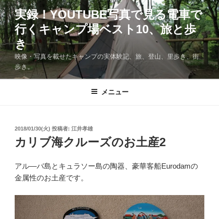
コ
実録！YOUTUBE写真で見る電車で
ン
行くキャンプ場ベスト10、旅と歩
テ
ン
き
ツ
映像・写真を載せたキャンプの実体験記、旅、登山、里歩き、街
へ
歩き。
ス
キ
メニュー
ッ
プ
投
2018/01/30(火)
投稿者:
江井孝雄
稿
カリブ海クルーズのお土産2
日:
アル―バ島とキュラソー島の陶器、豪華客船Eurodamの
金属性のお土産です。