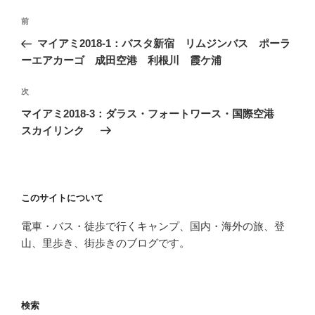
投
前
前
稿
の
マイアミ2018-1：バスタ新宿 リムジンバス ポーラ
ナ
投
ーエアカーゴ 成田空港 利根川 霞ケ浦
ビ
稿
ゲ
次
次
の
ー
マイアミ2018-3：ダラス・フォートワース・国際空港
投
シ
スカイリンク
稿
ョ
ン
このサイトについて
電車・バス・徒歩で行くキャンプ、国内・海外の旅、登
山、里歩き、街歩きのブログです。
検索