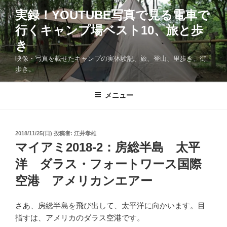
コ
実録！YOUTUBE写真で見る電車で
ン
行くキャンプ場ベスト10、旅と歩
テ
ン
き
ツ
映像・写真を載せたキャンプの実体験記、旅、登山、里歩き、街
へ
歩き。
ス
キ
メニュー
ッ
プ
投
2018/11/25(日)
投稿者:
江井孝雄
稿
マイアミ2018-2：房総半島 太平
日:
洋 ダラス・フォートワース国際
空港 アメリカンエアー
さあ、房総半島を飛び出して、太平洋に向かいます。目
指すは、アメリカのダラス空港です。