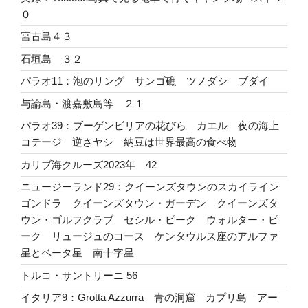
０
宮古島４３
石垣島 ３２
パラオ11：泡のリング サンゴ礁 ツノダシ ブダイ
与論島・渡嘉敷島等 ２１
パラオ39：ブーゲンビリアの花びら カエル 夜の海上
コテージ 逆さヤシ 納豆は世界最高の食べ物
カリブ海クルーズ2023年 42
ニュージーランド29：クイーンズタウンのスカイライン
ゴンドラ クイーンズタウン・ガーデン クイーンズタ
ウン・ゴルフクラブ セシル・ピーク ウォルター・ピ
ーク リュージュのコース ケンタウルス座のアルファ
星とベータ星 南十字星
トルコ・サントリーニ 56
イタリア9：Grotta Azzurra 青の洞窟 カプリ島 アー