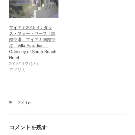
マイアミ2018-4：ダラ
ス・フォートワース・国
際空港 マイアミ国際空
港 Villa Paradios
Odessey of South Beach
Hotel
2018/11/27(火)
アメリカ
カ
アメリカ
テ
ゴ
リ
ー
コメントを残す