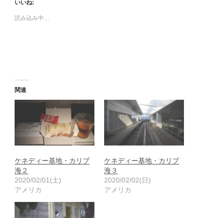
いいね:
読み込み中…
関連
ケネディー基地・カリブ
ケネディー基地・カリブ
海２
海３
2020/02/01(土)
2020/02/02(日)
アメリカ
アメリカ