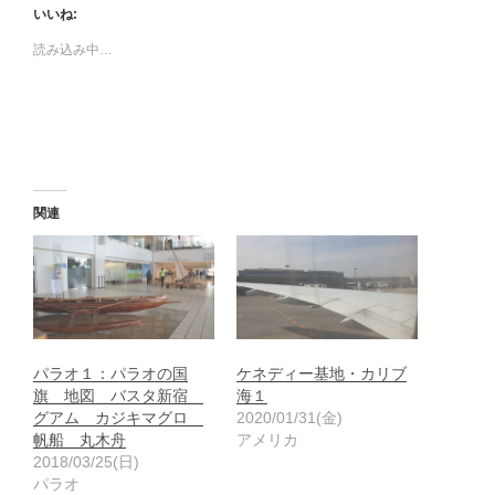
いいね:
読み込み中…
関連
パラオ１：パラオの国
ケネディー基地・カリブ
旗 地図 バスタ新宿
海１
グアム カジキマグロ
2020/01/31(金)
帆船 丸木舟
アメリカ
2018/03/25(日)
パラオ