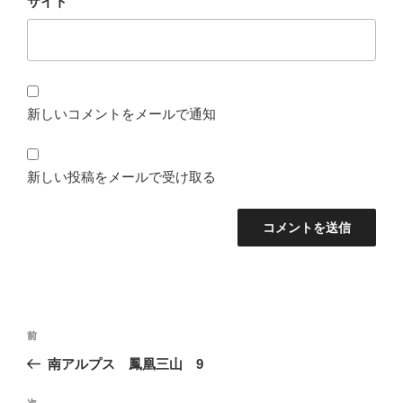
サイト
新しいコメントをメールで通知
新しい投稿をメールで受け取る
投
前
前
稿
の
南アルプス 鳳凰三山 9
ナ
投
ビ
稿