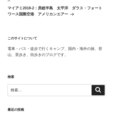
次
次
ゲ
の
マイアミ2018-2：房総半島 太平洋 ダラス・フォート
投
ー
ワース国際空港 アメリカンエアー
稿
シ
ョ
ン
このサイトについて
電車・バス・徒歩で行くキャンプ、国内・海外の旅、登
山、里歩き、街歩きのブログです。
検索
検
検
索
索:
最近の投稿