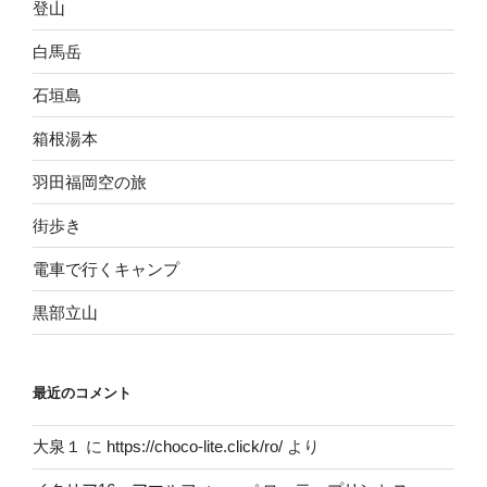
登山
白馬岳
石垣島
箱根湯本
羽田福岡空の旅
街歩き
電車で行くキャンプ
黒部立山
最近のコメント
大泉１
に
https://choco-lite.click/ro/
より