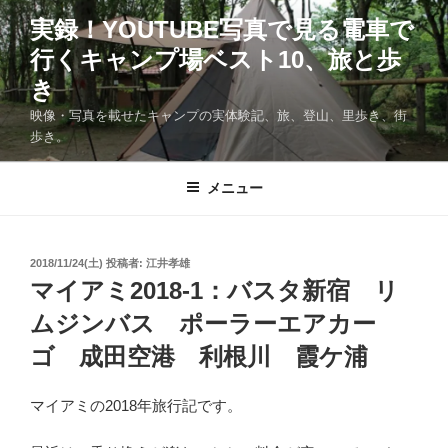
コ
実録！YOUTUBE写真で見る電車で
ン
行くキャンプ場ベスト10、旅と歩
テ
ン
き
ツ
映像・写真を載せたキャンプの実体験記、旅、登山、里歩き、街
へ
歩き。
ス
キ
メニュー
ッ
プ
投
2018/11/24(土)
投稿者:
江井孝雄
稿
マイアミ2018-1：バスタ新宿 リ
日:
ムジンバス ポーラーエアカー
ゴ 成田空港 利根川 霞ケ浦
マイアミの2018年旅行記です。