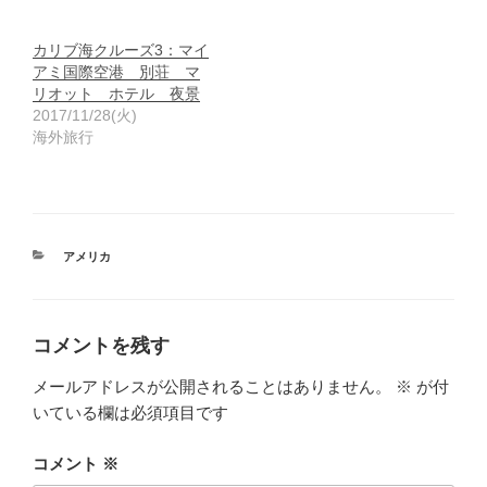
カリブ海クルーズ3：マイ
アミ国際空港 別荘 マ
リオット ホテル 夜景
2017/11/28(火)
海外旅行
カ
アメリカ
テ
ゴ
リ
ー
コメントを残す
メールアドレスが公開されることはありません。
※
が付
いている欄は必須項目です
コメント
※