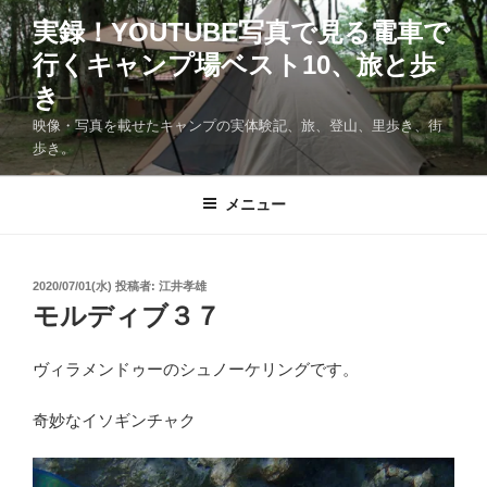
コ
実録！YOUTUBE写真で見る電車で
ン
行くキャンプ場ベスト10、旅と歩
テ
ン
き
ツ
映像・写真を載せたキャンプの実体験記、旅、登山、里歩き、街
へ
歩き。
ス
キ
メニュー
ッ
プ
投
2020/07/01(水)
投稿者:
江井孝雄
稿
モルディブ３７
日:
ヴィラメンドゥーのシュノーケリングです。
奇妙なイソギンチャク