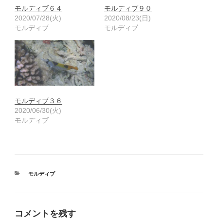
モルディブ６４
モルディブ９０
2020/07/28(火)
2020/08/23(日)
モルディブ
モルディブ
モルディブ３６
2020/06/30(火)
モルディブ
カ
モルディブ
テ
ゴ
リ
ー
コメントを残す