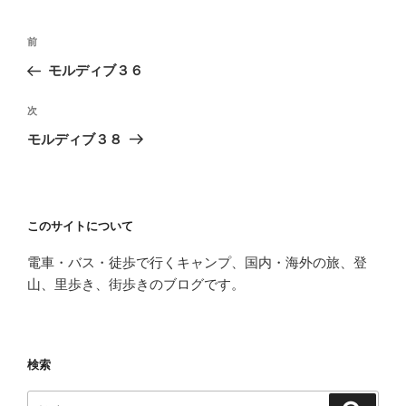
投
前
前
稿
の
モルディブ３６
ナ
投
ビ
稿
次
次
ゲ
の
モルディブ３８
投
ー
稿
シ
ョ
このサイトについて
ン
電車・バス・徒歩で行くキャンプ、国内・海外の旅、登
山、里歩き、街歩きのブログです。
検索
検