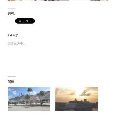
共有:
いいね:
読み込み中…
関連