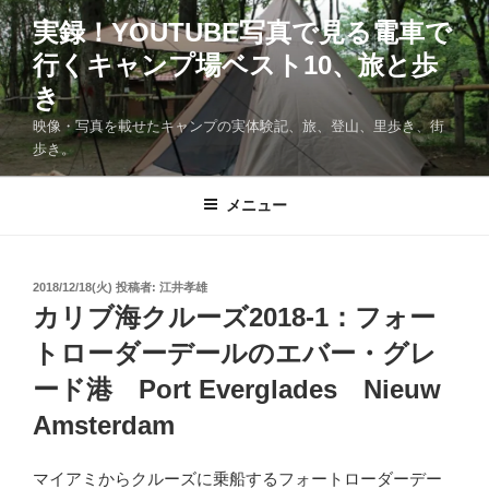
コ
実録！YOUTUBE写真で見る電車で
ン
行くキャンプ場ベスト10、旅と歩
テ
ン
き
ツ
映像・写真を載せたキャンプの実体験記、旅、登山、里歩き、街
へ
歩き。
ス
キ
メニュー
ッ
プ
投
2018/12/18(火)
投稿者:
江井孝雄
稿
カリブ海クルーズ2018-1：フォー
日:
トローダーデールのエバー・グレ
ード港 Port Everglades Nieuw
Amsterdam
マイアミからクルーズに乗船するフォートローダーデー