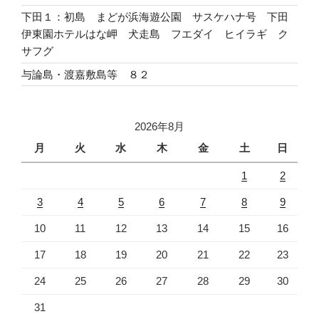
下田１：初島 まどが浜海遊公園 サスケハナ号 下田
伊東園ホテルはな岬 犬走島 フエダイ ヒイラギ ク
サフグ
与論島・渡嘉敷島等 ８２
2026年8月
月
火
水
木
金
土
日
1
2
3
4
5
6
7
8
9
10
11
12
13
14
15
16
17
18
19
20
21
22
23
24
25
26
27
28
29
30
31