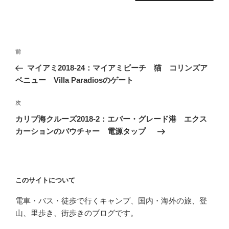
投
前
前
稿
の
マイアミ2018-24：マイアミビーチ 猫 コリンズア
ナ
投
ベニュー Villa Paradiosのゲート
ビ
稿
ゲ
次
次
の
ー
カリブ海クルーズ2018-2：エバー・グレード港 エクス
投
シ
カーションのバウチャー 電源タップ
稿
ョ
ン
このサイトについて
電車・バス・徒歩で行くキャンプ、国内・海外の旅、登
山、里歩き、街歩きのブログです。