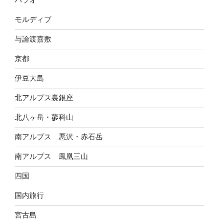
モルディブ
与論渡嘉敷
京都
伊豆大島
北アルプス裏銀座
北八ヶ岳・蓼科山
南アルプス 悪沢・赤石岳
南アルプス 鳳凰三山
四国
国内旅行
宮古島