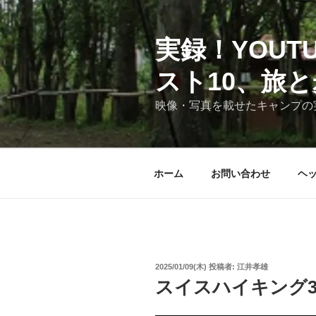
コ
ン
テ
実録！YOU
ン
スト10、旅
ツ
へ
映像・写真を載せたキャンプの
ス
キ
ッ
プ
ホーム
お問い合わせ
ヘ
投
2025/01/09(木)
投稿者:
江井孝雄
稿
スイスハイキング3
日: