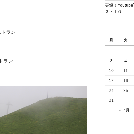
実録！Yout
スト１０
レストラン
月
火
トラン
3
4
10
11
17
18
24
25
31
« 7月