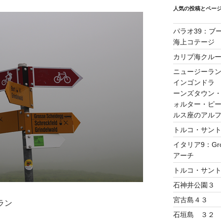
人気の投稿とペー
パラオ39：ブ
海上コテージ
カリブ海クルーズ
ニュージーラン
インゴンドラ
ーンズタウン
ォルター・ピ
ルス座のアル
トルコ・サント
イタリア9：Gro
アーチ
トルコ・サント
石神井公園３
宮古島４３
ラン
石垣島 ３２