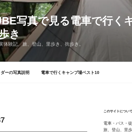
TUBE写真で見る電車で行く
と歩き
実体験記、旅、登山、里歩き、街歩き。
ッダーの写真説明
電車で行くキャンプ場ベスト10
このサイトについ
7
電車・バス・
旅、登山、里