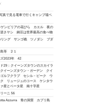
ジ
ube写真で見る電車で行くキャンプ場ベ
ーゲンビリアの花びら カエル 夜の
 逆さヤシ 納豆は世界最高の食べ物
のリング サンゴ礁 ツノダシ ブダ
敷島等 ２１
2023年 42
ド29：クイーンズタウンのスカイラ
 クイーンズタウン・ガーデン クイ
・ゴルフクラブ セシル・ピーク ウ
ーク リュージュのコース ケンタウ
ファ星とベータ星 南十字星
リーニ 56
tta Azzurra 青の洞窟 カプリ島