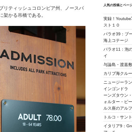
人気の投稿とペー
ブリティッシュコロンビア州、ノースバ
に架かる吊橋である。
実録！Yout
スト１０
パラオ39：ブ
海上コテージ
パラオ11：泡
イ
与論島・渡嘉
カリブ海クルーズ
ニュージーラン
インゴンドラ
ーンズタウン
ォルター・ピ
ルス座のアル
トルコ・サント
イタリア9：Gro