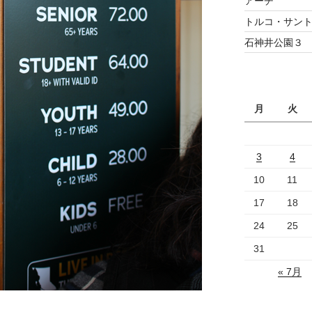
アーチ
トルコ・サント
石神井公園３
月
火
3
4
10
11
17
18
24
25
31
« 7月