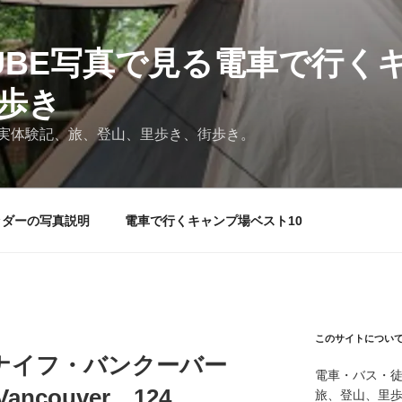
TUBE写真で見る電車で行く
と歩き
実体験記、旅、登山、里歩き、街歩き。
ッダーの写真説明
電車で行くキャンプ場ベスト10
このサイトについ
ナイフ・バンクーバー
電車・バス・
e Vancouver 124
旅、登山、里