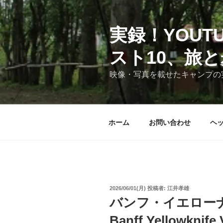
コ
ン
テ
実録！YOU
ン
スト10、旅
ツ
へ
映像・写真を載せたキャンプの
ス
キ
ッ
プ
ホーム
お問い合わせ
ヘ
投
2026/06/01(月)
投稿者:
江井孝雄
稿
バンフ・イエロー
日:
Banff Yellowknif